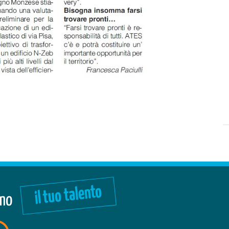
il tuo talento
amo