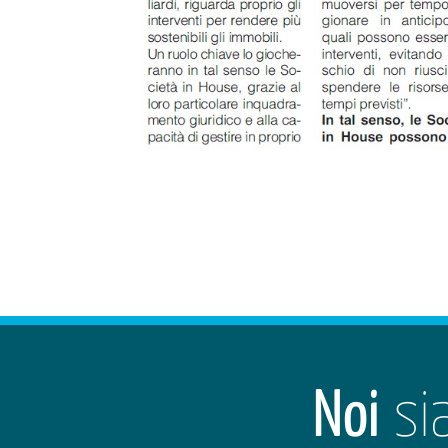
Noi
si