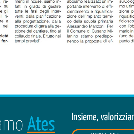
Insieme, valorizzi
amo
Ates