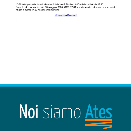
Noi
siamo
Ates