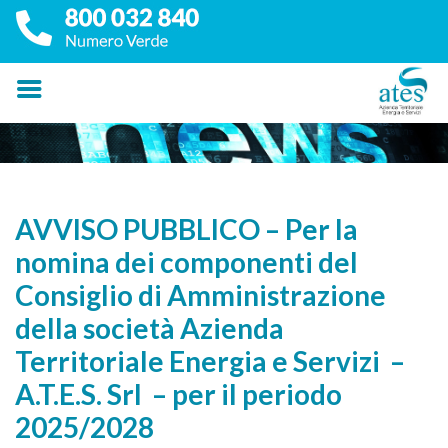
AVVISO PUBBLICO – Per la
nomina dei componenti del
Consiglio di Amministrazione
della società Azienda
Territoriale Energia e Servizi –
A.T.E.S. Srl – per il periodo
2025/2028