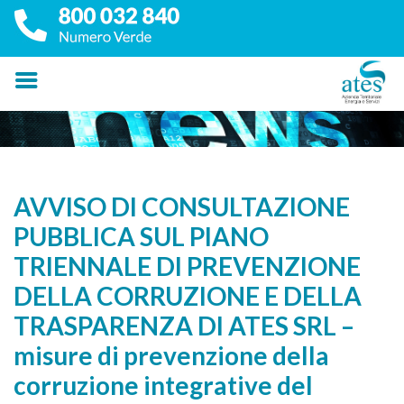
AVVISO DI CONSULTAZIONE
PUBBLICA SUL PIANO
TRIENNALE DI PREVENZIONE
DELLA CORRUZIONE E DELLA
TRASPARENZA DI ATES SRL –
misure di prevenzione della
corruzione integrative del