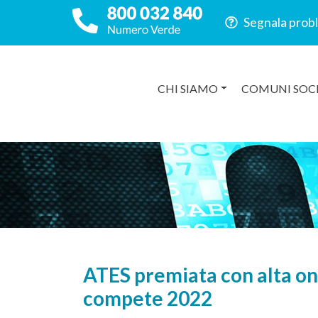
Segnala prob
CHI SIAMO
COMUNI SOC
ATES premiata con alta onor
compete 2022